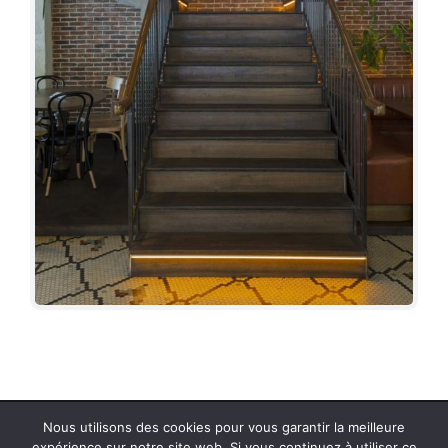
Nous utilisons des cookies pour vous garantir la meilleure
Copyright 2025 - Métal System -
Mentions Légales
-
Politique
expérience sur notre site web. Si vous continuez à utiliser ce