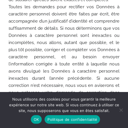
Toutes les demandes pour rectifier vos Données à
caractère personnel doivent être faites par écrit, être
accompagnée d’un justificatif d’identité et comprendre
suffisamment de détails. Si nous déterminons que vos
Données à caractère personnel sont inexactes ou
incomplètes, nous allons, autant que possible, et le
plus tôt possible, corriger et compléter vos Données à
caractère personnel, et au besoin envoyer
l’information corrigée à toute entité à laquelle nous
avons divulgué les Données à caractère personnel
inexactes durant l’année précédente. Si aucune
correction n’est nécessaire, nous vous en aviserons et
nous noterons votre demande de correction dans
Nous utilisons des cookies pour vous garantir la meilleure
votre fichier.
expérience sur notre site web. Si vous continuez à utiliser ce
site, nous supposerons que vous en êtes satisfait.
Suppression
:
OK
Politique de confidentialité
Vous avez le droit d’obtenir de METAL SYSTEM la
suppression des Données à caractère personnel vous